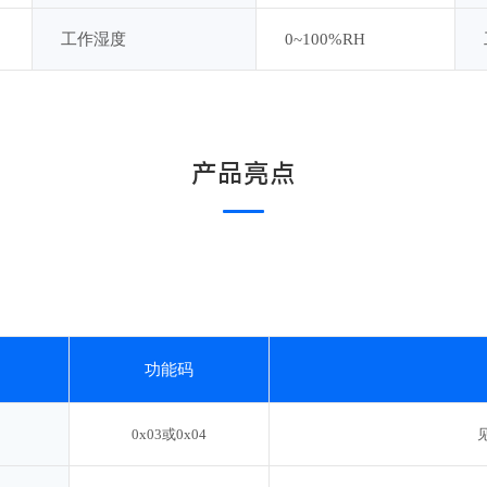
工作湿度
0~100%RH
产品亮点
功能码
0x03或0x04