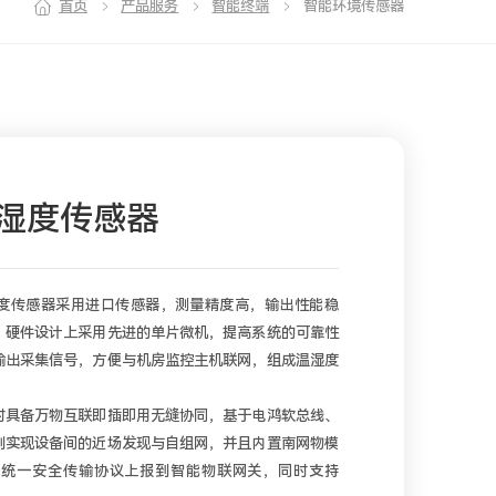
首页
产品服务
智能终端
智能环境传感器
S温湿度传感器
S温湿度传感器采用进口传感器，测量精度高，输出性能稳
，硬件设计上采用先进的单片微机，提高系统的可靠性
输出采集信号，方便与机房监控主机联网，组成温湿度
时具备万物互联即插即用无缝协同，基于电鸿软总线、
制实现设备间的近场发现与自组网，并且内置南网物模
的统一安全传输协议上报到智能物联网关，同时支持