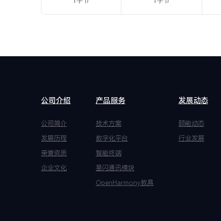
1字节
1字节
公司介绍
产品服务
发展动态
公司简介
技术方案
颐能动态
发展历程
数字化平台
行业发展
荣誉资质
智能终端
企业文化
星闪通讯模块
OpenHarmony教具