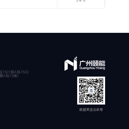
2字节
501房A栋1502
厦A栋15楼）
欢迎关注公众号