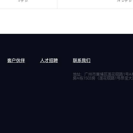
1字节
N*2字节
客户伙伴
人才招聘
联系我们
地址：广州市黄埔区莲花砚路1号A栋1
房A栋1503房（莲花砚路1号昂宝大