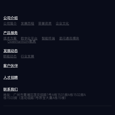
公司介绍
公司简介
发展历程
荣誉资质
企业文化
产品服务
技术方案
数字化平台
智能终端
星闪通讯模块
OpenHarmony教具
发展动态
颐能动态
行业发展
客户伙伴
人才招聘
联系我们
地址：广州市黄埔区莲花砚路1号A栋1501房A栋1502房A
栋1503房（莲花砚路1号昂宝大厦A栋15楼）