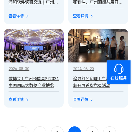
润和软件调研交流｜广州颐
和软件、广州颐能共展开源
能深耕电鸿技术研发及创新
技术新成果，共促电力数字
应用之路
化转型
查看详情
查看详情
2024-08-30
2024-06-20
在线服务
数博会 | 广州颐能亮相2024
追寻红色印迹 | 广州颐能组
中国国际大数据产业博览
织开展首次党员活动
会，激发行业新动能
查看详情
查看详情
...