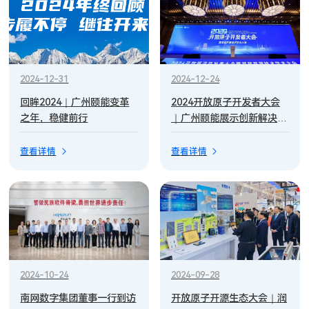
2024-12-31
2024-12-24
回眸2024｜广州颐能变革
2024开放原子开发者大会
之年，稳健前行
｜广州颐能展示创新解决方
案，助力“电鸿”开源生态蓬
勃发展
查看详情
查看详情
2024-10-24
2024-09-28
南网数字集团董事一行到访
开放原子开源生态大会｜润