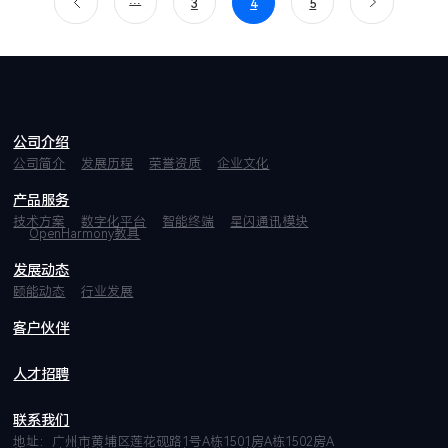
3
4
5
公司介绍
公司简介
发展历程
荣誉资质
企业文化
产品服务
技术方案
数字化平台
智能终端
星闪通讯模块
OpenHarmony教具
发展动态
颐能动态
行业发展
客户伙伴
人才招聘
联系我们
地址：广州市黄埔区莲花砚路1号A栋1501房A栋1502房A